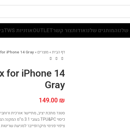
שלנו
המותגים שלנו
אודות
צור קשר
OUTLET
אוזניות TWS
בי
דף הבית
»
מוצרים
»
 for iPhone 14 Gray
x for iPhone 14
Gray
149.00
₪
סטנד מתכת יציב, מתיישר אורכית ורוחבי
כיסוי TPU&PC בעובי 3.1 מ”מ המקנה הגנה מקסימלית על המכשיר
ציפוי פנימי מיקרופייבר למניעת שריטות