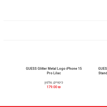
hone 15
GUESS Glitter Metal Logo iPhone 15
GUESS
Pro Lilac
Stand
כיסויים
,
טלפון
179.00
₪