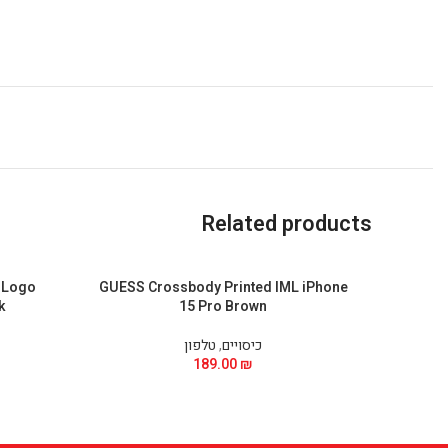
Related products
 Logo
GUESS Crossbody Printed IML iPhone
k
15 Pro Brown
כיסויים
,
טלפון
189.00
₪