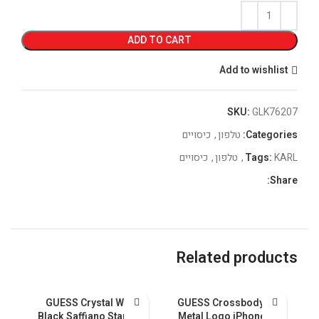
ADD TO CART
Add to wishlist
SKU:
GLK76207
Categories:
טלפון
,
כיסויים
KARL
Tags:
,
טלפון
,
כיסויים
Share:
Related products
GUESS Crystal With
GUESS Crossbody PU
ax
Black Saffiano Stand &
Metal Logo iPhone 15