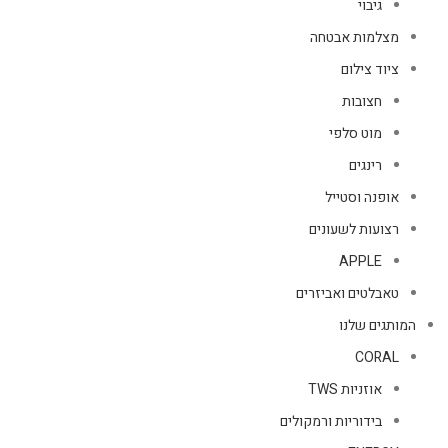
גיבוי
מצלמות אבטחה
ציוד צילום
חצובות
מוט סלפי
רינגים
אופנה וסטייל
רצועות לשעונים
APPLE
טאבלטים ואביזרים
המותגים שלנו
CORAL
אוזניות TWS
בידוריות ורמקולים