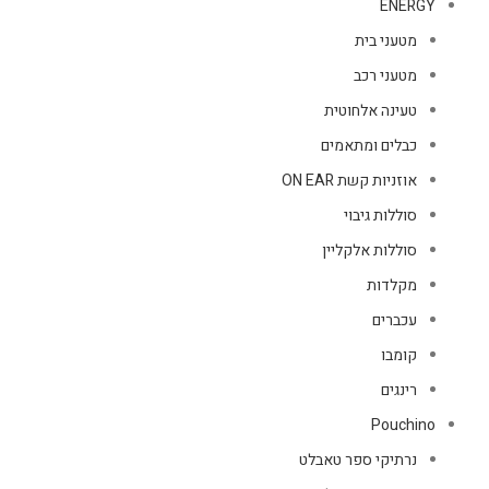
ENERGY
מטעני בית
מטעני רכב
טעינה אלחוטית
כבלים ומתאמים
אוזניות קשת ON EAR
סוללות גיבוי
סוללות אלקליין
מקלדות
עכברים
קומבו
רינגים
Pouchino
נרתיקי ספר טאבלט