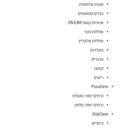
טעינה אלחוטית
כבלים ומתאמים
אוזניות קשת ON EAR
סוללות גיבוי
סוללות אלקליין
מקלדות
עכברים
קומבו
רינגים
Pouchino
נרתיקי ספר טאבלט
נרתיקי ספר טלפון
GripCase
כיסויים