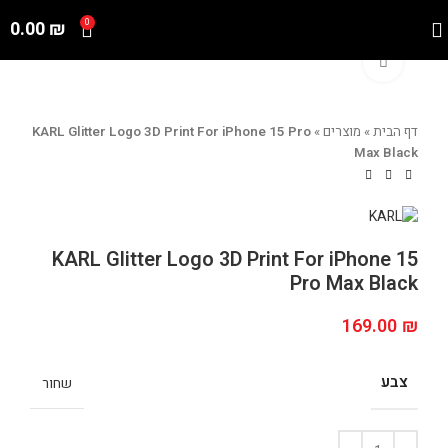
0.00
₪
0
Click to enlarge
דף הבית
»
מוצרים
»
KARL Glitter Logo 3D Print For iPhone 15 Pro
Max Black
KARL Glitter Logo 3D Print For iPhone 15
Pro Max Black
169.00
₪
צבע
שחור