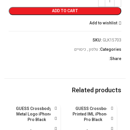
ADD TO CART
Add to wishlist
SKU:
GLK15703
Categories:
טלפון
,
כיסויים
Share:
Related products
GUESS Crossbody PU
GUESS Crossbody
Metal Logo iPhone 15
Printed IML iPhone 15
Pro Black
Pro Black