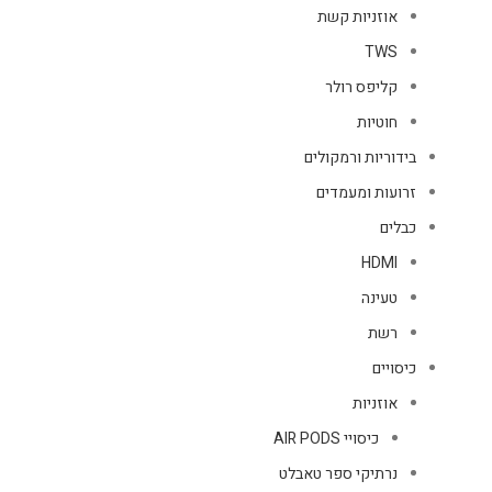
אוזניות קשת
TWS
קליפס רולר
חוטיות
בידוריות ורמקולים
זרועות ומעמדים
כבלים
HDMI
טעינה
רשת
כיסויים
אוזניות
כיסויי AIR PODS
נרתיקי ספר טאבלט