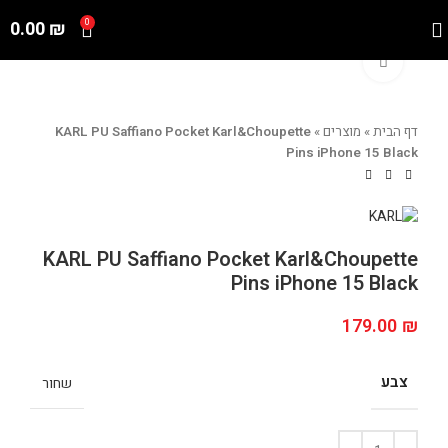
0.00
₪
0
Click to enlarge
דף הבית
»
מוצרים
»
KARL PU Saffiano Pocket Karl&Choupette
Pins iPhone 15 Black
KARL PU Saffiano Pocket Karl&Choupette
Pins iPhone 15 Black
179.00
₪
צבע
שחור