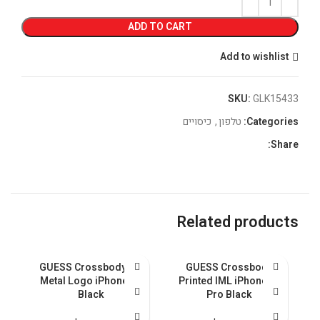
ADD TO CART
Add to wishlist
SKU:
GLK15433
Categories:
טלפון
,
כיסויים
Share:
Related products
U
GUESS Crossbody PU
GUESS Crossbody
5
Metal Logo iPhone 15
Printed IML iPhone 15
Black
Pro Black