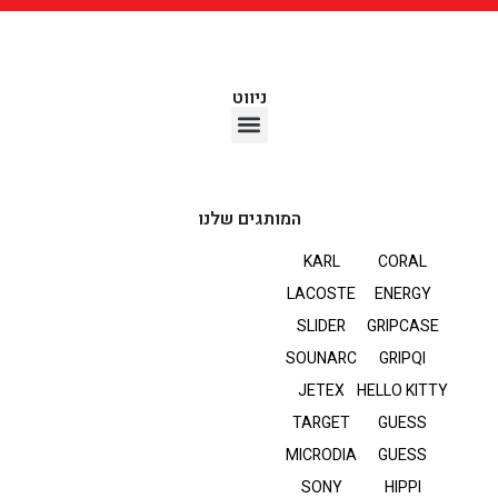
ניווט
אוזניות TWS
המותגים שלנו
KARL
CORAL
LACOSTE
ENERGY
SLIDER
GRIPCASE
SOUNARC
GRIPQI
JETEX
HELLO KITTY
TARGET
GUESS
MICRODIA
GUESS
SONY
HIPPI