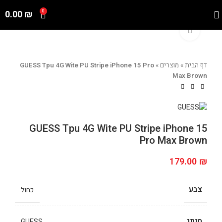
0.00
₪
0
Click to enlarge
דף הבית
»
מוצרים
»
GUESS Tpu 4G Wite PU Stripe iPhone 15 Pro
Max Brown
GUESS Tpu 4G Wite PU Stripe iPhone 15
Pro Max Brown
179.00
₪
צבע
כחול
מותג
GUESS