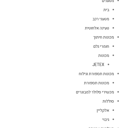
מטענים
בית
מטעני רכב
טעינה אלחוטית
מכונות חיתוך
חומרי גלם
מכונות
JETEX
מכונות תספורת וגילוח
מכונות תספורת
מכשירי סלולר למבוגרים
סוללות
אלקליין
גיבוי