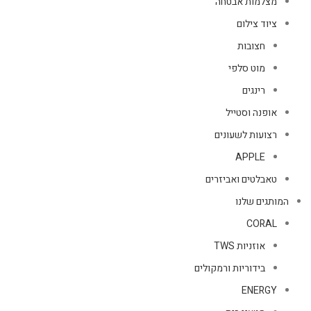
מצלמות אבטחה
ציוד צילום
חצובות
מוט סלפי
רינגים
אופנה וסטייל
רצועות לשעונים
APPLE
טאבלטים ואביזרים
המותגים שלנו
CORAL
אוזניות TWS
בידוריות ורמקולים
ENERGY