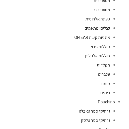
מטעני בית
מטעני רכב
טעינה אלחוטית
כבלים ומתאמים
אוזניות קשת ON EAR
סוללות גיבוי
סוללות אלקליין
מקלדות
עכברים
קומבו
רינגים
Pouchino
נרתיקי ספר טאבלט
נרתיקי ספר טלפון