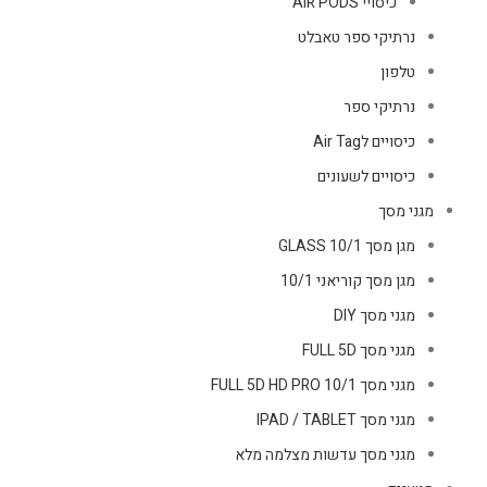
כיסויי AIR PODS
נרתיקי ספר טאבלט
טלפון
נרתיקי ספר
כיסויים לAir Tag
כיסויים לשעונים
מגני מסך
מגן מסך GLASS 10/1
מגן מסך קוריאני 10/1
מגני מסך DIY
מגני מסך FULL 5D
מגני מסך FULL 5D HD PRO 10/1
מגני מסך IPAD / TABLET
מגני מסך עדשות מצלמה מלא