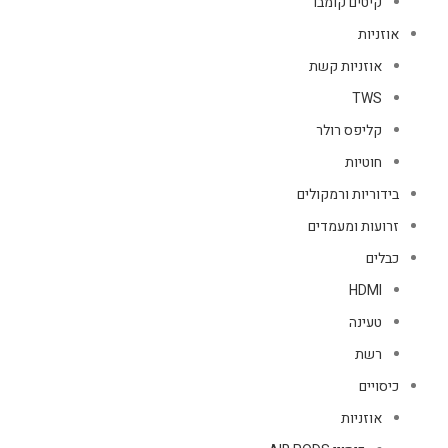
קיטים קומבו
אוזניות
אוזניות קשת
TWS
קליפס רולר
חוטיות
בידוריות ורמקולים
זרועות ומעמדים
כבלים
HDMI
טעינה
רשת
כיסויים
אוזניות