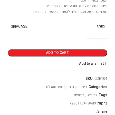
המסך בפתיחה/סגירה
פינות מחוזקת להגנה טובה יותר על המכשיר
תא מובנה לעט מגע ויכולת להעמדת אופקית ורוחבית.
מותג
GRIPCASE
ADD TO CART
Add to wishlist
SKU:
GDE104
Categories:
כיסויים
,
נרתיקי ספר טאבלט
Tags:
טאבלט
,
כיסויים
ברקוד:
7290117419489
Share: