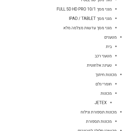
מגני מסך FULL 5D HD PRO 10/1
מגני מסך IPAD / TABLET
מגני מסך עדשות מצלמה מלא
מטענים
בית
מטעני רכב
טעינה אלחוטית
מכונות חיתוך
חומרי גלם
מכונות
JETEX
מכונות תספורת וגילוח
מכונות תספורת
מכשירי סלולר למבוגרים