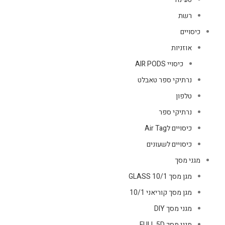
רשת
כיסויים
אוזניות
כיסויי AIR PODS
נרתיקי ספר טאבלט
טלפון
נרתיקי ספר
כיסויים לAir Tag
כיסויים לשעונים
מגני מסך
מגן מסך GLASS 10/1
מגן מסך קוריאני 10/1
מגני מסך DIY
מגני מסך FULL 5D