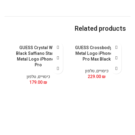
Related products
al
GUESS Crystal With
GUESS Crossbody PU
ax
Black Saffiano Stand &
Metal Logo iPhone 15
Metal Logo iPhone 15
Pro Max Black
Pro
כיסויים
,
טלפון
₪
229.00
כיסויים
,
טלפון
179.00
₪