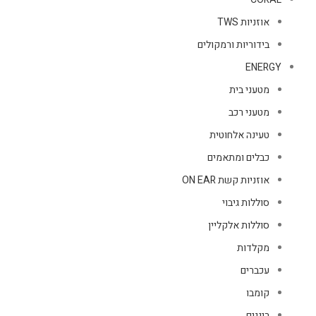
אוזניות TWS
בידוריות ורמקולים
ENERGY
מטעני בית
מטעני רכב
טעינה אלחוטית
כבלים ומתאמים
אוזניות קשת ON EAR
סוללות גיבוי
סוללות אלקליין
מקלדות
עכברים
קומבו
רינגים