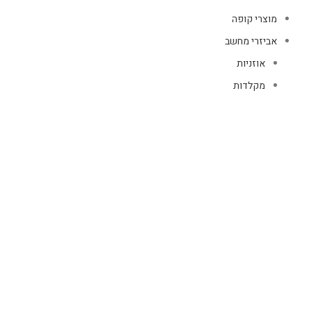
מוצרי קופה
אביזרי מחשב
אוזניות
מקלדות
עכברים
קיטים קומבו
אוזניות
אוזניות קשת
TWS
קליפס רולר
חוטיות
בידוריות ורמקולים
זרועות ומעמדים
כבלים