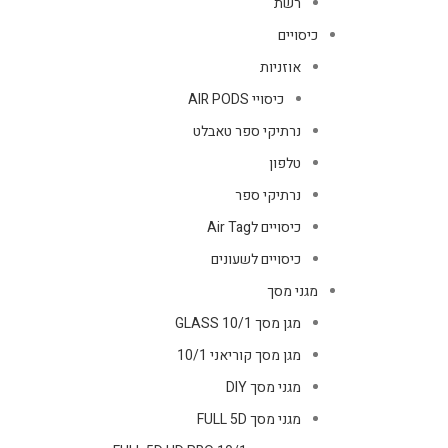
רשת
כיסויים
אוזניות
כיסויי AIR PODS
נרתיקי ספר טאבלט
טלפון
נרתיקי ספר
כיסויים לAir Tag
כיסויים לשעונים
מגני מסך
מגן מסך GLASS 10/1
מגן מסך קוריאני 10/1
מגני מסך DIY
מגני מסך FULL 5D