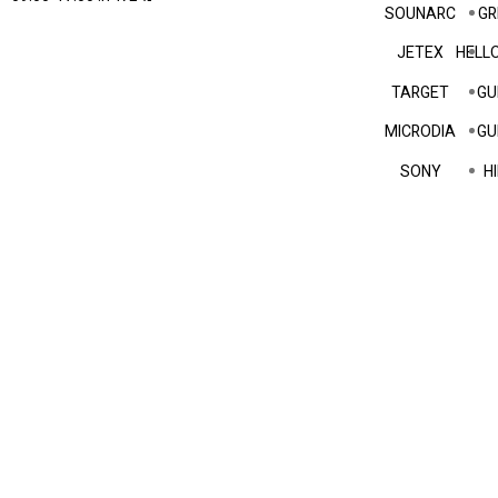
SOUNARC
GR
JETEX
HELLO
TARGET
GU
MICRODIA
GU
SONY
HI