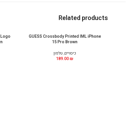
Related products
 Logo
GUESS Crossbody Printed IML iPhone
wn
15 Pro Brown
כיסויים
,
טלפון
189.00
₪