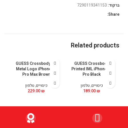
ברקוד:
7290119341153
Share:
Related products
GUESS Crossbody PU
GUESS Crossbody
 &
Metal Logo iPhone 15
Printed IML iPhone 15
5
Pro Max Brown
Pro Black
כיסויים
,
טלפון
כיסויים
,
טלפון
229.00
₪
189.00
₪