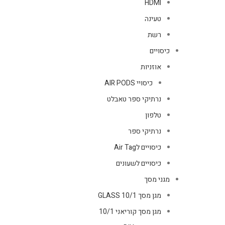
HDMI
טעינה
רשת
כיסויים
אוזניות
כיסויי AIR PODS
נרתיקי ספר טאבלט
טלפון
נרתיקי ספר
כיסויים לAir Tag
כיסויים לשעונים
מגני מסך
מגן מסך GLASS 10/1
מגן מסך קוריאני 10/1