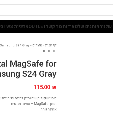
שלנו
המותגים שלנו
אודות
צור קשר
OUTLET
אוזניות TWS
בי
דף הבית
»
מוצרים
»
r Samsung S24 Gray
tal MagSafe for
sung S24 Gray
115.00
₪
כיסוי שקוף קשיח וחזק להגנה על הטלפון
תומך MagSafe – טעינה מגנטית
אחיזה נוחה