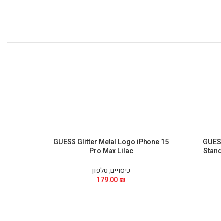
Phone 15
GUESS Glitter Metal Logo iPhone 15
GUESS
Pro Max Lilac
Stand
כיסויים
,
טלפון
179.00
₪