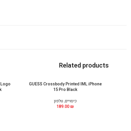
Related products
 Logo
GUESS Crossbody Printed IML iPhone
k
15 Pro Black
כיסויים
,
טלפון
189.00
₪