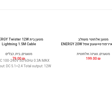
מטען אלחוטי משולב
מטען בית GY Twister 12W
פודס+שעון אפל ENERGY 20W
Lightning 1.5M Cable
מטענים
,
טעינה אלחוטית
מטענים
,
בית
,
כבלים
79.00
₪
199.00
₪
 AC 100-240V 50/60Hz 0.3A MAX
ut: DC 5.1=2.4 Total output: 12W