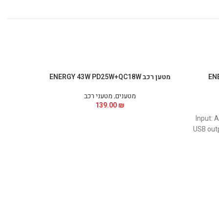
ENER
מטען רכב ENERGY 43W PD25W+QC18W
to L
מטענים
,
מטעני רכב
139.00
₪
Input:
USB outp