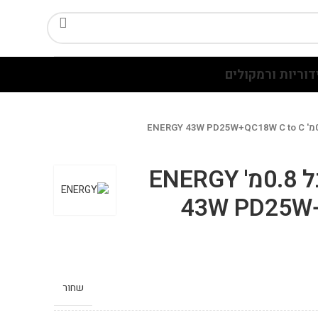
דוריות ורמקולים
מטען רכב עם כבל 0.8מ' ENERGY
43W PD25W+
שחור