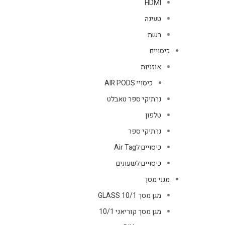
HDMI
טעינה
רשת
כיסויים
אוזניות
כיסויי AIR PODS
נרתיקי ספר טאבלט
טלפון
נרתיקי ספר
כיסויים לAir Tag
כיסויים לשעונים
מגני מסך
מגן מסך GLASS 10/1
מגן מסך קוריאני 10/1