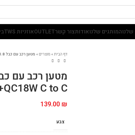
שלנו
המותגים שלנו
אודות
צור קשר
OUTLET
אוזניות TWS
בי
דף הבית
»
מוצרים
»
מטען רכב עם כבל 0.8מ' ENERGY 43W PD25W+QC18W C to C
QC18W C to C
139.00
₪
צבע