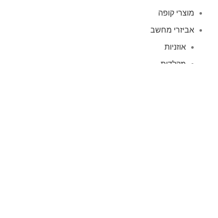
מוצרי קופה
אביזרי מחשב
אוזניות
מקלדות
עכברים
קיטים קומבו
אוזניות
אוזניות קשת
TWS
קליפס רולר
חוטיות
בידוריות ורמקולים
זרועות ומעמדים