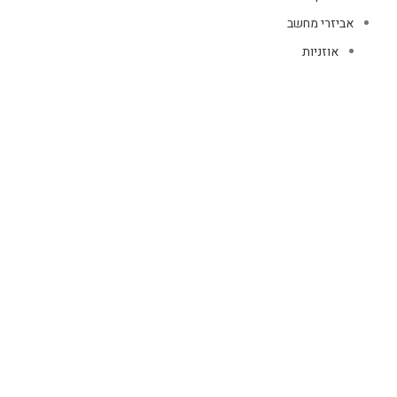
אביזרי מחשב
אוזניות
מקלדות
עכברים
קיטים קומבו
אוזניות
אוזניות קשת
TWS
קליפס רולר
חוטיות
בידוריות ורמקולים
זרועות ומעמדים
כבלים
HDMI