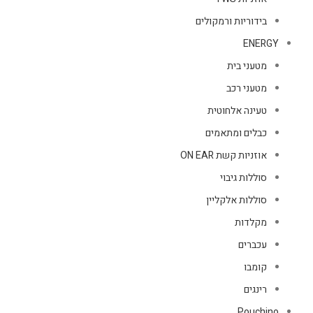
בידוריות ורמקולים
ENERGY
מטעני בית
מטעני רכב
טעינה אלחוטית
כבלים ומתאמים
אוזניות קשת ON EAR
סוללות גיבוי
סוללות אלקליין
מקלדות
עכברים
קומבו
רינגים
Pouchino