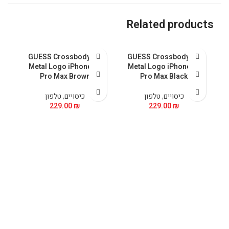
Related products
al
GUESS Crossbody PU
GUESS Crossbody PU
ax
Metal Logo iPhone 15
Metal Logo iPhone 15
Pro Max Brown
Pro Max Black
כיסויים
,
טלפון
כיסויים
,
טלפון
229.00
₪
229.00
₪