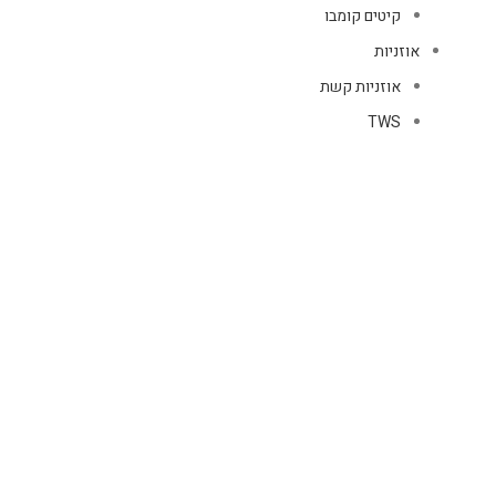
קיטים קומבו
אוזניות
אוזניות קשת
TWS
קליפס רולר
חוטיות
בידוריות ורמקולים
זרועות ומעמדים
כבלים
HDMI
טעינה
רשת
כיסויים
אוזניות