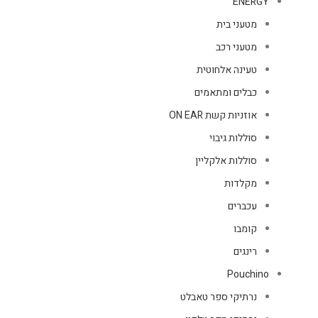
ENERGY
מטעני בית
מטעני רכב
טעינה אלחוטית
כבלים ומתאמים
אוזניות קשת ON EAR
סוללות גיבוי
סוללות אלקליין
מקלדות
עכברים
קומבו
רינגים
Pouchino
נרתיקי ספר טאבלט