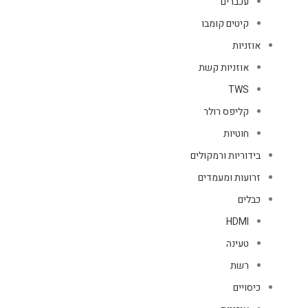
עכברים
קיטים קומבו
אוזניות
אוזניות קשת
TWS
קליפס רולר
חוטיות
בידוריות ורמקולים
זרועות ומעמדים
כבלים
HDMI
טעינה
רשת
כיסויים