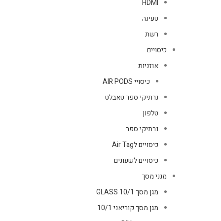
HDMI
טעינה
רשת
כיסויים
אוזניות
כיסויי AIR PODS
נרתיקי ספר טאבלט
טלפון
נרתיקי ספר
כיסויים לAir Tag
כיסויים לשעונים
מגני מסך
מגן מסך GLASS 10/1
מגן מסך קוריאני 10/1