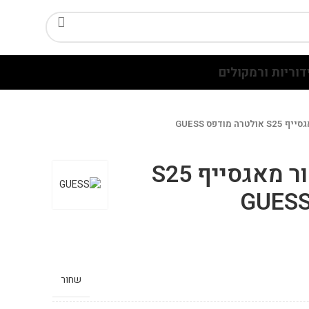
דוריות ורמקולים
מודפס GUESS
כיסוי גלקסי שחור מאגסייף S25
שחור