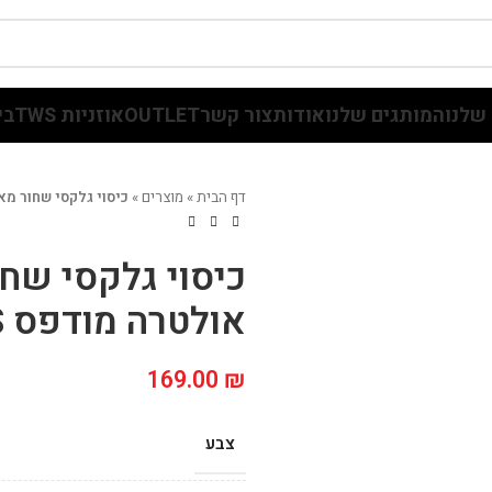
שלנו
המותגים שלנו
אודות
צור קשר
OUTLET
אוזניות TWS
בי
דף הבית
»
מוצרים
»
כיסוי גלקסי שחור מאגסייף S25 אולטרה 
אולטרה מודפס GUESS
169.00
₪
צבע