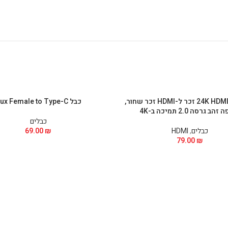
כבל 3 מ' 24K HDMI זכר ל-HDMI זכר שחור,
כבל Aux Female to Type-C
הב גרסה 2.0 תמיכה ב-4K
כבלים
כבלים
,
HDMI
₪
69.00
79.00
₪