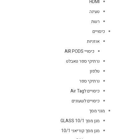
HDMI
טעינה
רשת
כיסויים
אוזניות
כיסויי AIR PODS
נרתיקי ספר טאבלט
טלפון
נרתיקי ספר
כיסויים לAir Tag
כיסויים לשעונים
מגני מסך
מגן מסך GLASS 10/1
מגן מסך קוריאני 10/1