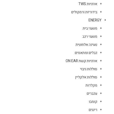
אוזניות TWS
בידוריות ורמקולים
ENERGY
מטעני בית
מטעני רכב
טעינה אלחוטית
כבלים ומתאמים
אוזניות קשת ON EAR
סוללות גיבוי
סוללות אלקליין
מקלדות
עכברים
קומבו
רינגים