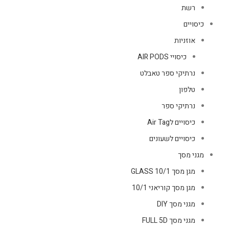
רשת
כיסויים
אוזניות
כיסויי AIR PODS
נרתיקי ספר טאבלט
טלפון
נרתיקי ספר
כיסויים לAir Tag
כיסויים לשעונים
מגני מסך
מגן מסך GLASS 10/1
מגן מסך קוריאני 10/1
מגני מסך DIY
מגני מסך FULL 5D