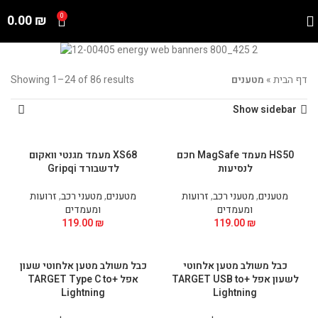
0.00
₪
0
דף הבית
»
מטענים
Showing 1–24 of 86 results
Show sidebar
HS50 מעמד MagSafe חכם
XS68 מעמד מגנטי וואקום
לנסיעות
לדשבורד Gripqi
מטענים
,
מטעני רכב
,
זרועות
מטענים
,
מטעני רכב
,
זרועות
ומעמדים
ומעמדים
119.00
₪
119.00
₪
כבל משולב מטען אלחוטי
כבל משולב מטען אלחוטי שעון
לשעון אפל +TARGET USB to
אפל +TARGET Type C to
Lightning
Lightning