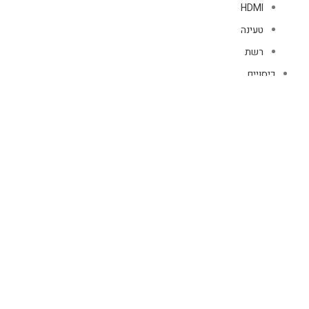
HDMI
טעינה
רשת
כיסויים
אוזניות
כיסויי AIR PODS
נרתיקי ספר טאבלט
טלפון
נרתיקי ספר
כיסויים לAir Tag
כיסויים לשעונים
מגני מסך
מגן מסך GLASS 10/1
מגן מסך קוריאני 10/1