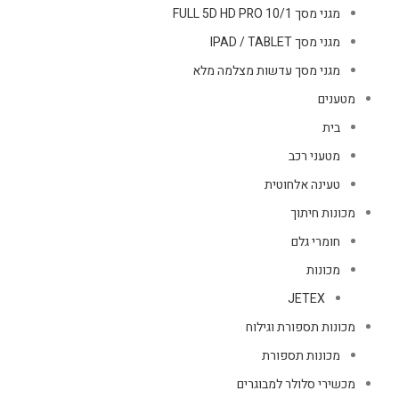
מגני מסך FULL 5D HD PRO 10/1
מגני מסך IPAD / TABLET
מגני מסך עדשות מצלמה מלא
מטענים
בית
מטעני רכב
טעינה אלחוטית
מכונות חיתוך
חומרי גלם
מכונות
JETEX
מכונות תספורת וגילוח
מכונות תספורת
מכשירי סלולר למבוגרים