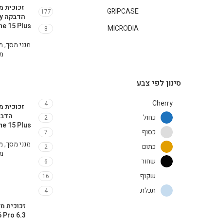
GRIPCASE
177
הד
e 15 Plus
MICRODIA
8
מגני מסך
,
מגן
מג
סינון לפי צבע
Cherry
4
כחול
2
e 15 Plus
כסוף
7
מגני מסך
,
מגן
כתום
2
מג
שחור
6
שקוף
16
תכלת
4
 Pro 6.3