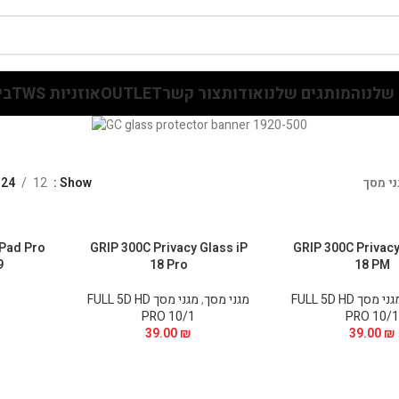
שלנו
המותגים שלנו
אודות
צור קשר
OUTLET
אוזניות TWS
בי
ני מסך
Show
12
24
iPad Pro
GRIP 300C Privacy Glass iP
GRIP 300C Privacy
"
18 Pro
18 PM
מגני מסך FULL 5D HD
מגני מסך
,
מגני מסך FULL 5D HD
PRO 10/1
PRO 10/1
39.00
₪
39.00
₪