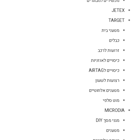
מכשירים למבוגרים
JETEX
TARGET
מטעני בית
כבלים
זרועות לרכב
כיסויים לאוזניות
כיסויים לAIRTAG
רצועות לשעון
מטענים אלחוטיים
מוט סלפי
MICRODIA
מגני מסך DIY
מטענים