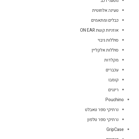
מטעני רכב
טעינה אלחוטית
כבלים ומתאמים
אוזניות קשת ON EAR
סוללות גיבוי
סוללות אלקליין
מקלדות
עכברים
קומבו
רינגים
Pouchino
נרתיקי ספר טאבלט
נרתיקי ספר טלפון
GripCase