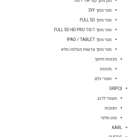
מגן מסך קוריאני 10/1
מגני מסך DIY
מגני מסך FULL 5D
מגני מסך FULL 5D HD PRO 10/1
מגני מסך IPAD / TABLET
מגני מסך עדשות מצלמה מלא
מכונות חיתוך
מכונות
חומרי גלם
GRIPQI
מעמד לרכב
חצובות
מוט סלפי
KARL