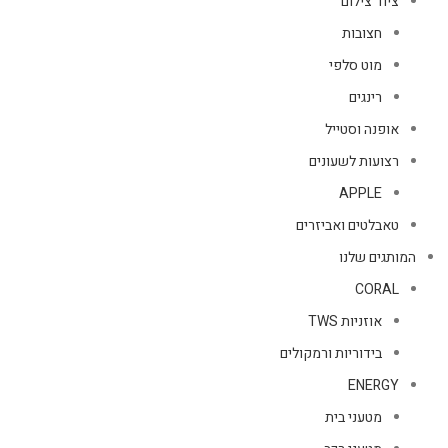
ציוד צילום
חצובות
מוט סלפי
רינגים
אופנה וסטייל
רצועות לשעונים
APPLE
טאבלטים ואביזרים
המותגים שלנו
CORAL
אוזניות TWS
בידוריות ורמקולים
ENERGY
מטעני בית