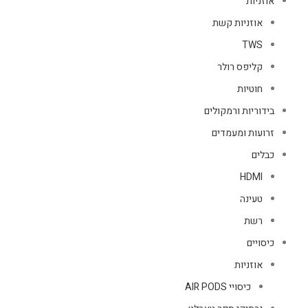
אוזניות
אוזניות קשת
TWS
קליפס רולר
חוטיות
בידוריות ורמקולים
זרועות ומעמדים
כבלים
HDMI
טעינה
רשת
כיסויים
אוזניות
כיסויי AIR PODS