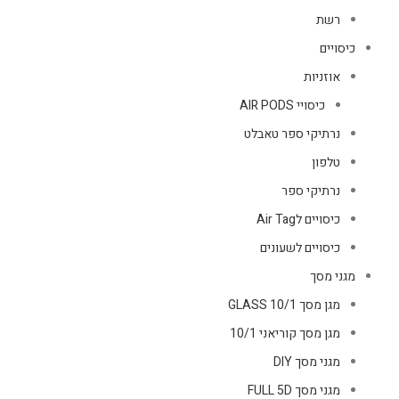
רשת
כיסויים
אוזניות
כיסויי AIR PODS
נרתיקי ספר טאבלט
טלפון
נרתיקי ספר
כיסויים לAir Tag
כיסויים לשעונים
מגני מסך
מגן מסך GLASS 10/1
מגן מסך קוריאני 10/1
מגני מסך DIY
מגני מסך FULL 5D