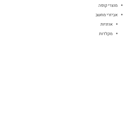
מוצרי קופה
אביזרי מחשב
אוזניות
מקלדות
עכברים
קיטים קומבו
אוזניות
אוזניות קשת
TWS
קליפס רולר
חוטיות
בידוריות ורמקולים
זרועות ומעמדים
כבלים