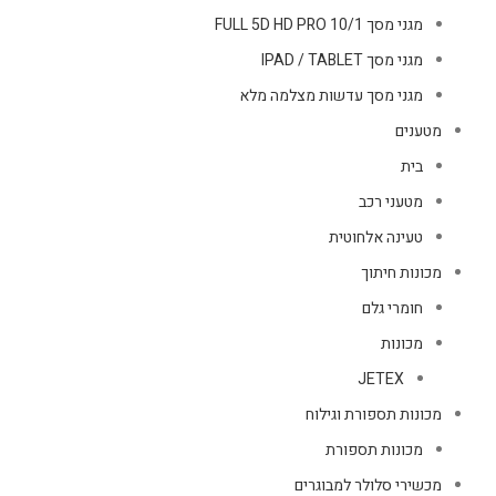
מגני מסך FULL 5D HD PRO 10/1
מגני מסך IPAD / TABLET
מגני מסך עדשות מצלמה מלא
מטענים
בית
מטעני רכב
טעינה אלחוטית
מכונות חיתוך
חומרי גלם
מכונות
JETEX
מכונות תספורת וגילוח
מכונות תספורת
מכשירי סלולר למבוגרים