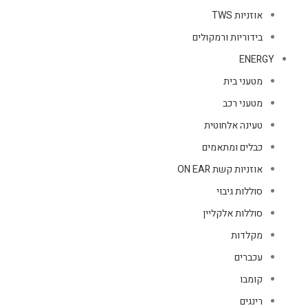
אוזניות TWS
בידוריות ורמקולים
ENERGY
מטעני בית
מטעני רכב
טעינה אלחוטית
כבלים ומתאמים
אוזניות קשת ON EAR
סוללות גיבוי
סוללות אלקליין
מקלדות
עכברים
קומבו
רינגים