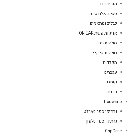
מטעני רכב
טעינה אלחוטית
כבלים ומתאמים
אוזניות קשת ON EAR
סוללות גיבוי
סוללות אלקליין
מקלדות
עכברים
קומבו
רינגים
Pouchino
נרתיקי ספר טאבלט
נרתיקי ספר טלפון
GripCase