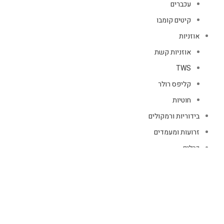
עכברים
קיטים קומבו
אוזניות
אוזניות קשת
TWS
קליפס רולר
חוטיות
בידוריות ורמקולים
זרועות ומעמדים
כבלים
HDMI
טעינה
רשת
כיסויים