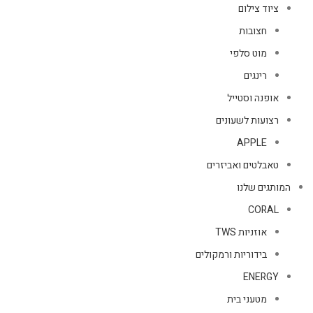
ציוד צילום
חצובות
מוט סלפי
רינגים
אופנה וסטייל
רצועות לשעונים
APPLE
טאבלטים ואביזרים
המותגים שלנו
CORAL
אוזניות TWS
בידוריות ורמקולים
ENERGY
מטעני בית