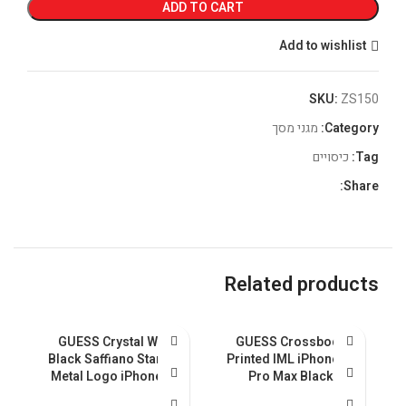
ADD TO CART
Add to wishlist
SKU:
ZS150
Category:
מגני מסך
Tag:
כיסויים
Share:
Related products
al
GUESS Crystal With
GUESS Crossbody
nk
Black Saffiano Stand &
Printed IML iPhone 15
Metal Logo iPhone 15
Pro Max Black