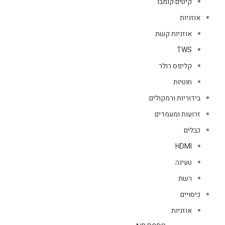
קיטים קומבו
אוזניות
אוזניות קשת
TWS
קליפס רולר
חוטיות
בידוריות ורמקולים
זרועות ומעמדים
כבלים
HDMI
טעינה
רשת
כיסויים
אוזניות