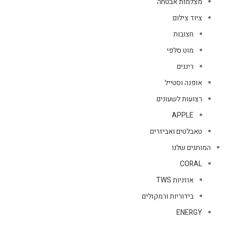
מצלמות אבטחה
ציוד צילום
חצובות
מוט סלפי
רינגים
אופנה וסטייל
רצועות לשעונים
APPLE
טאבלטים ואביזרים
המותגים שלנו
CORAL
אוזניות TWS
בידוריות ורמקולים
ENERGY