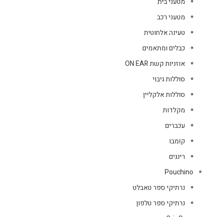
מטעני בית
מטעני רכב
טעינה אלחוטית
כבלים ומתאמים
אוזניות קשת ON EAR
סוללות גיבוי
סוללות אלקליין
מקלדות
עכברים
קומבו
רינגים
Pouchino
נרתיקי ספר טאבלט
נרתיקי ספר טלפון