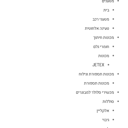
מטענים
בית
מטעני רכב
טעינה אלחוטית
מכונות חיתוך
חומרי גלם
מכונות
JETEX
מכונות תספורת וגילוח
מכונות תספורת
מכשירי סלולר למבוגרים
סוללות
אלקליין
גיבוי