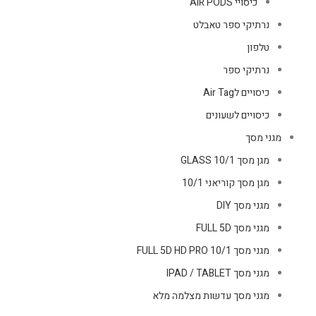
כיסויי AIR PODS
נרתיקי ספר טאבלט
טלפון
נרתיקי ספר
כיסויים לAir Tag
כיסויים לשעונים
מגני מסך
מגן מסך GLASS 10/1
מגן מסך קוריאני 10/1
מגני מסך DIY
מגני מסך FULL 5D
מגני מסך FULL 5D HD PRO 10/1
מגני מסך IPAD / TABLET
מגני מסך עדשות מצלמה מלא