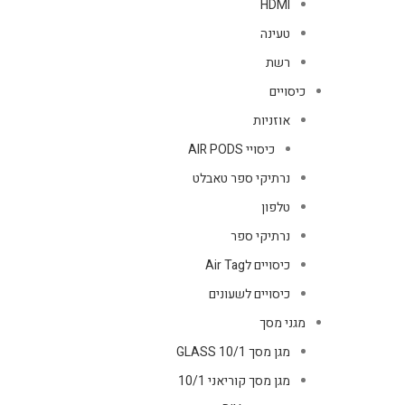
HDMI
טעינה
רשת
כיסויים
אוזניות
כיסויי AIR PODS
נרתיקי ספר טאבלט
טלפון
נרתיקי ספר
כיסויים לAir Tag
כיסויים לשעונים
מגני מסך
מגן מסך GLASS 10/1
מגן מסך קוריאני 10/1