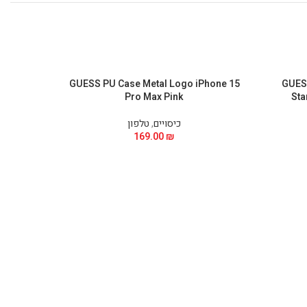
Phone 15
GUESS PU Case Metal Logo iPhone 15
GUESS
Pro Max Pink
Sta
כיסויים
,
טלפון
169.00
₪