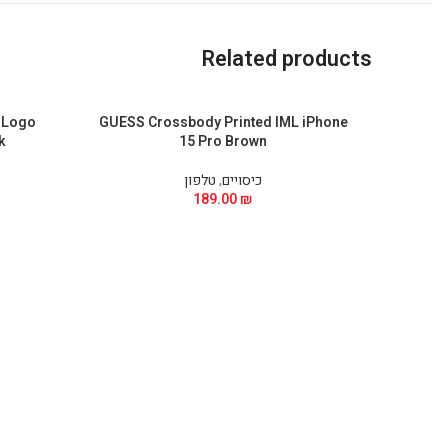
Related products
 Logo
GUESS Crossbody Printed IML iPhone
k
15 Pro Brown
כיסויים
,
טלפון
189.00
₪