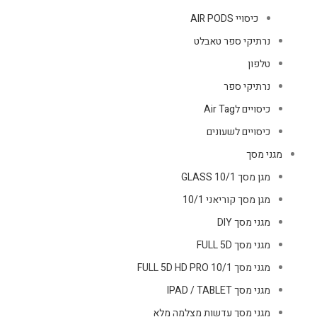
כיסויי AIR PODS
נרתיקי ספר טאבלט
טלפון
נרתיקי ספר
כיסויים לAir Tag
כיסויים לשעונים
מגני מסך
מגן מסך GLASS 10/1
מגן מסך קוריאני 10/1
מגני מסך DIY
מגני מסך FULL 5D
מגני מסך FULL 5D HD PRO 10/1
מגני מסך IPAD / TABLET
מגני מסך עדשות מצלמה מלא