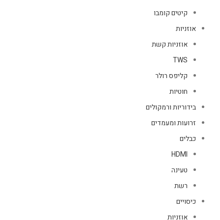
קיטים קומבו
אוזניות
אוזניות קשת
TWS
קליפס רולר
חוטיות
בידוריות ורמקולים
זרועות ומעמדים
כבלים
HDMI
טעינה
רשת
כיסויים
אוזניות