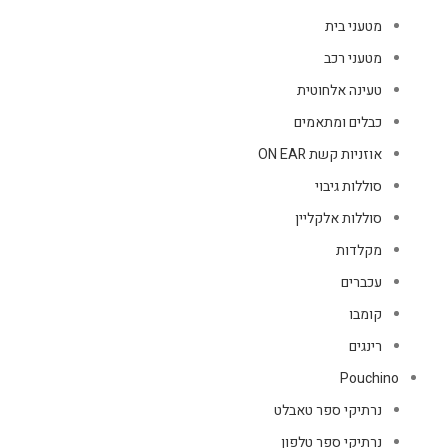
מטעני בית
מטעני רכב
טעינה אלחוטית
כבלים ומתאמים
אוזניות קשת ON EAR
סוללות גיבוי
סוללות אלקליין
מקלדות
עכברים
קומבו
רינגים
Pouchino
נרתיקי ספר טאבלט
נרתיקי ספר טלפון