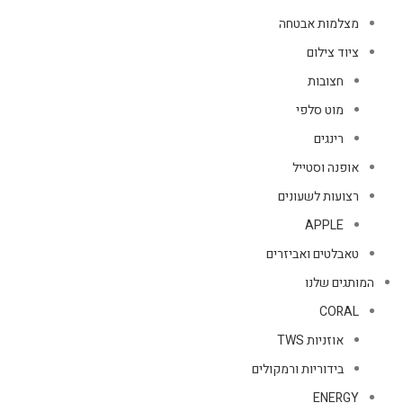
מצלמות אבטחה
ציוד צילום
חצובות
מוט סלפי
רינגים
אופנה וסטייל
רצועות לשעונים
APPLE
טאבלטים ואביזרים
המותגים שלנו
CORAL
אוזניות TWS
בידוריות ורמקולים
ENERGY