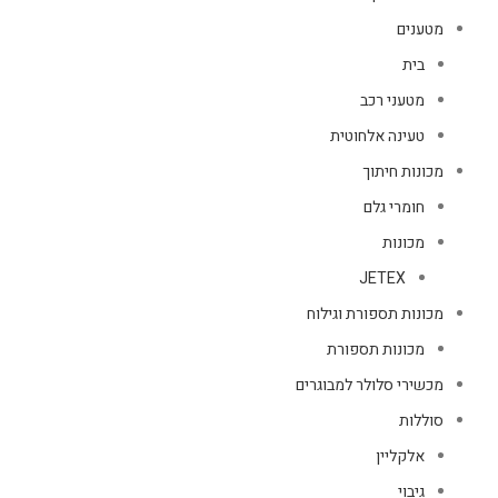
מטענים
בית
מטעני רכב
טעינה אלחוטית
מכונות חיתוך
חומרי גלם
מכונות
JETEX
מכונות תספורת וגילוח
מכונות תספורת
מכשירי סלולר למבוגרים
סוללות
אלקליין
גיבוי