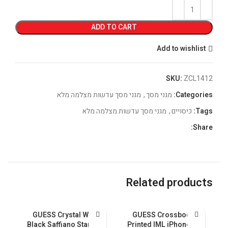
ADD TO CART
Add to wishlist
SKU:
ZCL1412
Categories:
מגני מסך
,
מגני מסך עדשות מצלמה מלא
Tags:
כיסויים
,
מגני מסך עדשות מצלמה מלא
Share:
Related products
GUESS Crystal With
GUESS Crossbody
ax
Black Saffiano Stand &
Printed IML iPhone 15