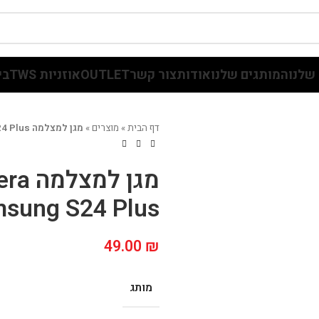
שלנו
המותגים שלנו
אודות
צור קשר
OUTLET
אוזניות TWS
בי
דף הבית
»
מוצרים
»
מגן למצלמה Grip Case Camera Glass Samsung S24 Plus
מגן ל
msung S24 Plus
49.00
₪
מותג