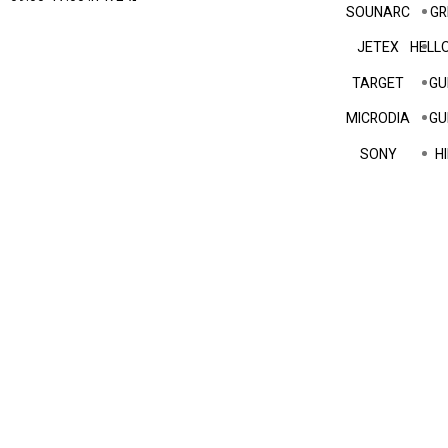
SOUNARC
GR
JETEX
HELLO
TARGET
GU
MICRODIA
GU
SONY
HI