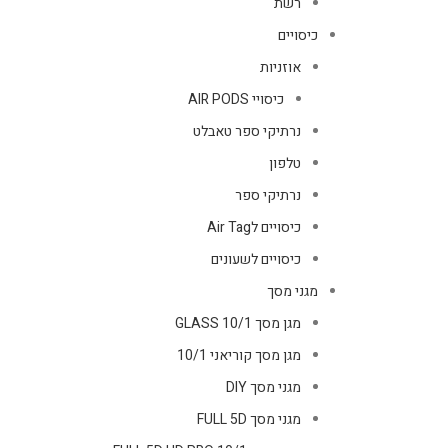
רשת
כיסויים
אוזניות
כיסויי AIR PODS
נרתיקי ספר טאבלט
טלפון
נרתיקי ספר
כיסויים לAir Tag
כיסויים לשעונים
מגני מסך
מגן מסך GLASS 10/1
מגן מסך קוריאני 10/1
מגני מסך DIY
מגני מסך FULL 5D