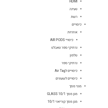
HDMI
טעינה
רשת
כיסויים
אוזניות
כיסויי AIR PODS
נרתיקי ספר טאבלט
טלפון
נרתיקי ספר
כיסויים לAir Tag
כיסויים לשעונים
מגני מסך
מגן מסך GLASS 10/1
מגן מסך קוריאני 10/1