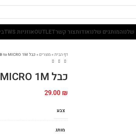
שלנו
המותגים שלנו
אודות
צור קשר
OUTLET
אוזניות TWS
בי
דף הבית
»
מוצרים
»
כבל TARGET USB to MICRO 1M
כבל TARGET USB to MICRO 1M
29.00
₪
צבע
מותג