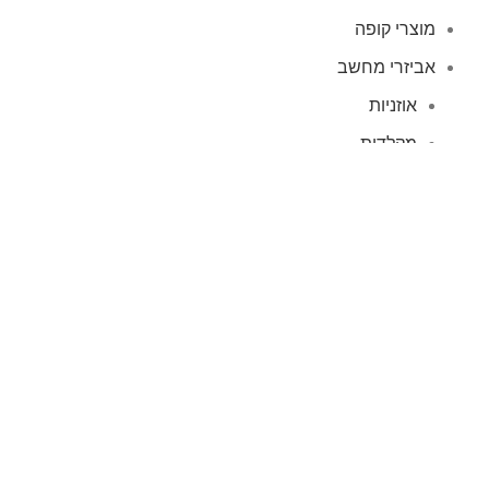
מוצרי קופה
אביזרי מחשב
אוזניות
מקלדות
עכברים
קיטים קומבו
אוזניות
אוזניות קשת
TWS
קליפס רולר
חוטיות
בידוריות ורמקולים
זרועות ומעמדים