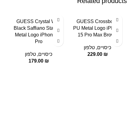
Related products
l
GUESS Crystal With
GUESS Crossbody
o
Black Saffiano Stand &
PU Metal Logo iPhone
Metal Logo iPhone 15
15 Pro Max Brown
Pro
כיסויים
,
טלפון
₪
229.00
כיסויים
,
טלפון
179.00
₪