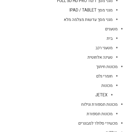
מגני מסך FULL 5D HD PRO 10/1
מגני מסך IPAD / TABLET
מגני מסך עדשות מצלמה מלא
מטענים
בית
מטעני רכב
טעינה אלחוטית
מכונות חיתוך
חומרי גלם
מכונות
JETEX
מכונות תספורת וגילוח
מכונות תספורת
מכשירי סלולר למבוגרים