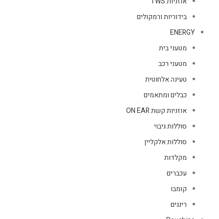
אוזניות TWS
בידוריות ורמקולים
ENERGY
מטעני בית
מטעני רכב
טעינה אלחוטית
כבלים ומתאמים
אוזניות קשת ON EAR
סוללות גיבוי
סוללות אלקליין
מקלדות
עכברים
קומבו
רינגים