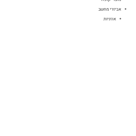
אביזרי מחשב
אוזניות
מקלדות
עכברים
קיטים קומבו
אוזניות
אוזניות קשת
TWS
קליפס רולר
חוטיות
בידוריות ורמקולים
זרועות ומעמדים
כבלים
HDMI