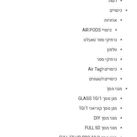
רשת
כיסויים
אוזניות
כיסויי AIR PODS
נרתיקי ספר טאבלט
טלפון
נרתיקי ספר
כיסויים לAir Tag
כיסויים לשעונים
מגני מסך
מגן מסך GLASS 10/1
מגן מסך קוריאני 10/1
מגני מסך DIY
מגני מסך FULL 5D