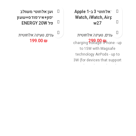
מטען אלחוטי 3 ב-1 Apple
מטען אלחוטי משולב
Watch, iWatch, Airpods
לאייפון+אירפודס+שעון
ל
w27
אפל ENERGY 20W
מטענים
,
טעינה אלחוטית
מטענים
,
טעינה אלחוטית
199.00
₪
299.00
₪
charging voltage- iPhone - up
to 15W with Magsafe
technology AirPods - up to
3W (for devices that support
wireless charging) Apple
Watch - up to 2.5W Product
dimensions: 88*80*25 mm
Charging connection: USB-C
Input voltage: 12V-2A / 9V-2A
Loading option: vertical and
horizontal