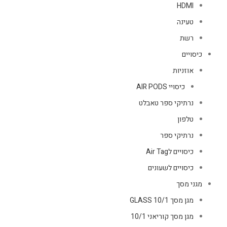
HDMI
טעינה
רשת
כיסויים
אוזניות
כיסויי AIR PODS
נרתיקי ספר טאבלט
טלפון
נרתיקי ספר
כיסויים לAir Tag
כיסויים לשעונים
מגני מסך
מגן מסך GLASS 10/1
מגן מסך קוריאני 10/1