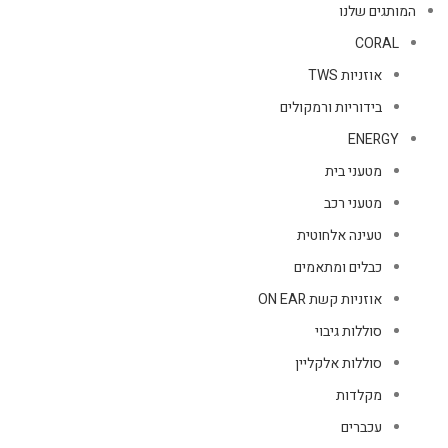
המותגים שלנו
CORAL
אוזניות TWS
בידוריות ורמקולים
ENERGY
מטעני בית
מטעני רכב
טעינה אלחוטית
כבלים ומתאמים
אוזניות קשת ON EAR
סוללות גיבוי
סוללות אלקליין
מקלדות
עכברים