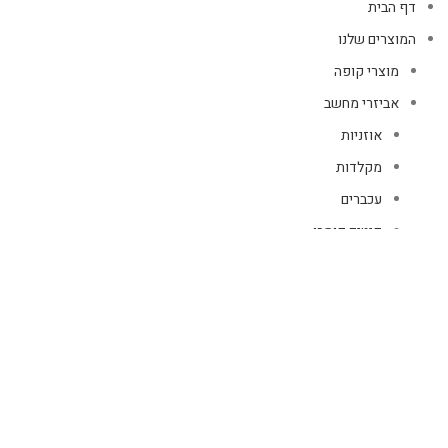
דף הבית
המוצרים שלנו
מוצרי קופה
אביזרי מחשב
אוזניות
מקלדות
עכברים
קיטים קומבו
אוזניות
אוזניות קשת
TWS
קליפס רולר
חוטיות
בידוריות ורמקולים