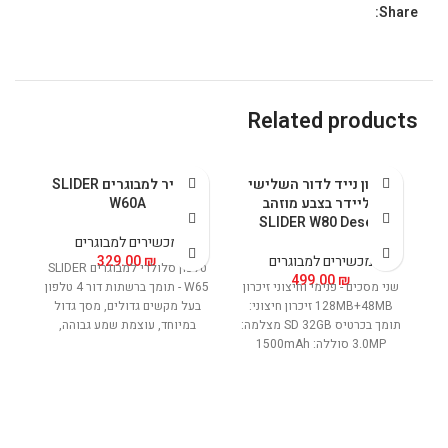
Share:
Related products
טלפון נייד לדור השלישי
מכשיר למבוגרים SLIDER
סליידר בצבע מוזהב
W60A
SLIDER W80 Desert
מכשירים למבוגרים
מכשירים למבוגרים
₪
329.00
טלפון סלולרי למבוגרים SLIDER
מכש
499.00
₪
שני מסכים - פנימי וחיצוני זיכרון
W65 - תומך ברשתות דור 4 טלפון
128MB+48MB זיכרון חיצוני:
בעל מקשים גדולים, מסך גדול
תומך בכרטיס SD 32GB מצלמה:
במיוחד, עוצמת שמע גבוהה,
3.0MP סוללה: 1500mAh
סוללה חזקה במיוחד, לחצן
מצוקה.
ad