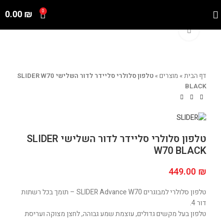
0.00
₪
0
Click to enlarge
דף הבית
»
מוצרים
»
טלפון סלולרי סליידר לדור השלישי SLIDER W70
BLACK
טלפון סלולרי סליידר לדור השלישי SLIDER
W70 BLACK
449.00
₪
טלפון סלולרי למבוגרים SLIDER Advance W70 – תומך בכל רשתות
דור 4.
טלפון בעל מקשים גדולים, עוצמת שמע גבוהה, לחצן מצוקה ועריסת