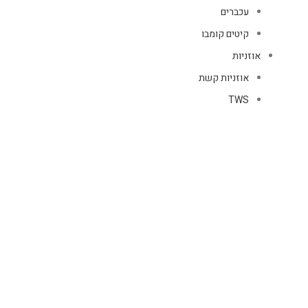
עכברים
קיטים קומבו
אוזניות
אוזניות קשת
TWS
קליפס רולר
חוטיות
בידוריות ורמקולים
זרועות ומעמדים
כבלים
HDMI
טעינה
רשת
כיסויים