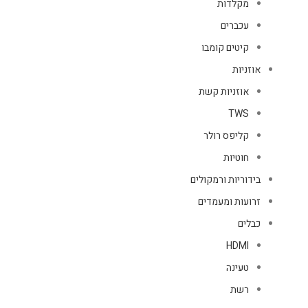
מקלדות
עכברים
קיטים קומבו
אוזניות
אוזניות קשת
TWS
קליפס רולר
חוטיות
בידוריות ורמקולים
זרועות ומעמדים
כבלים
HDMI
טעינה
רשת