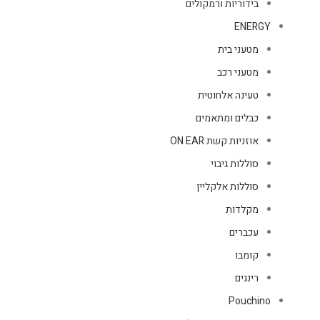
בידוריות ורמקולים
ENERGY
מטעני בית
מטעני רכב
טעינה אלחוטית
כבלים ומתאמים
אוזניות קשת ON EAR
סוללות גיבוי
סוללות אלקליין
מקלדות
עכברים
קומבו
רינגים
Pouchino