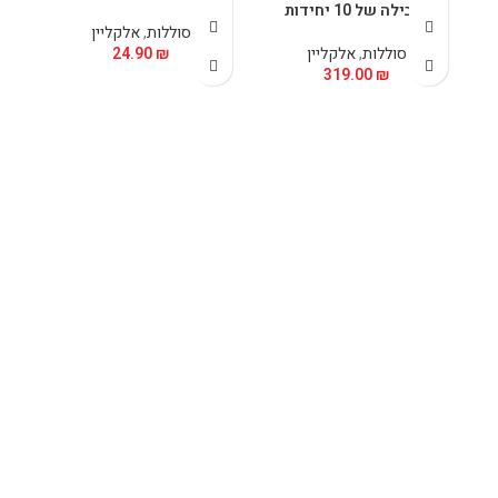
בחבילה של 10 יחידות
סוללות
,
אלקליין
סוללות
,
אלקליין
₪
24.90
319.00
₪
ת
כפת