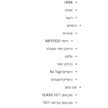
HDMI
טעינה
רשת
כיסויים
אוזניות
כיסויי AIR PODS
נרתיקי ספר טאבלט
טלפון
נרתיקי ספר
כיסויים לAir Tag
כיסויים לשעונים
מגני מסך
מגן מסך GLASS 10/1
מגן מסך קוריאני 10/1