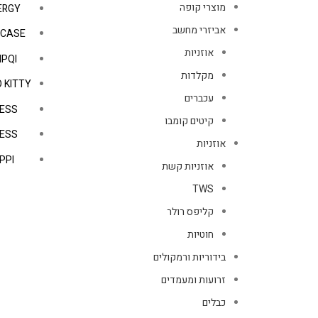
מוצרי קופה
ERGY
אביזרי מחשב
PCASE
אוזניות
IPQI
מקלדות
 KITTY
עכברים
ESS
קיטים קומבו
ESS
אוזניות
PPI
אוזניות קשת
TWS
קליפס רולר
חוטיות
בידוריות ורמקולים
זרועות ומעמדים
כבלים