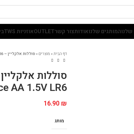
שלנו
המותגים שלנו
אודות
צור קשר
OUTLET
אוזניות TWS
בי
דף הבית
»
מוצרים
»
סוללות אלקליין – High Performance AA 1.5V LR6
ce AA 1.5V LR6
16.90
₪
מותג