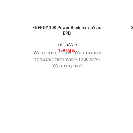
סוללת גיבוי ENERGY 10K Power Bank
סוללת גיבוי אלח
EPD
סוללות
,
גיבוי
159.00
₪
תצוגת מד סוללה -צבע לבן -קיבולת סוללה
10.000mAh -כפתור הפעלה -תצוגת לד
דקה, קל
לסימון מצב סוללה