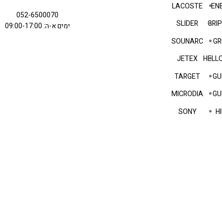
LACOSTE
EN
052-6500070
SLIDER
GRI
ימים א-ה: 09:00-17:00
SOUNARC
GR
JETEX
HELLO
TARGET
GU
MICRODIA
GU
SONY
HI