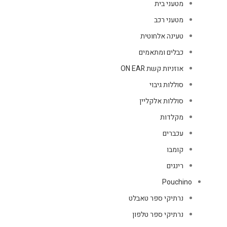
מטעני בית
מטעני רכב
טעינה אלחוטית
כבלים ומתאמים
אוזניות קשת ON EAR
סוללות גיבוי
סוללות אלקליין
מקלדות
עכברים
קומבו
רינגים
Pouchino
נרתיקי ספר טאבלט
נרתיקי ספר טלפון