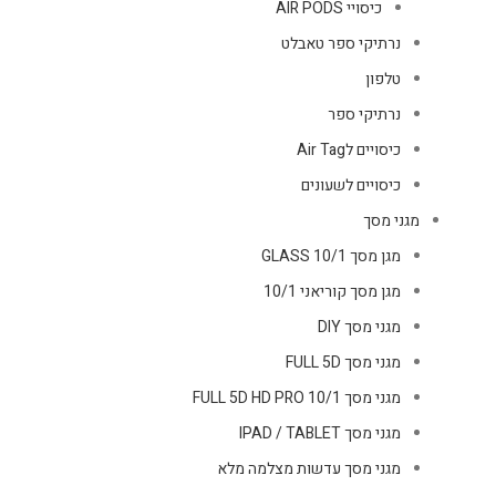
כיסויי AIR PODS
נרתיקי ספר טאבלט
טלפון
נרתיקי ספר
כיסויים לAir Tag
כיסויים לשעונים
מגני מסך
מגן מסך GLASS 10/1
מגן מסך קוריאני 10/1
מגני מסך DIY
מגני מסך FULL 5D
מגני מסך FULL 5D HD PRO 10/1
מגני מסך IPAD / TABLET
מגני מסך עדשות מצלמה מלא