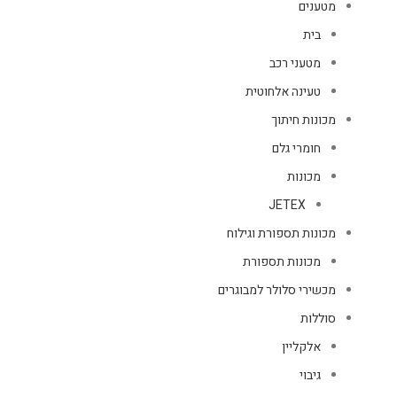
מטענים
בית
מטעני רכב
טעינה אלחוטית
מכונות חיתוך
חומרי גלם
מכונות
JETEX
מכונות תספורת וגילוח
מכונות תספורת
מכשירי סלולר למבוגרים
סוללות
אלקליין
גיבוי