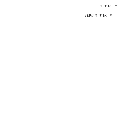
אוזניות
אוזניות קשת
TWS
קליפס רולר
חוטיות
בידוריות ורמקולים
זרועות ומעמדים
כבלים
HDMI
טעינה
רשת
כיסויים
אוזניות
כיסויי AIR PODS