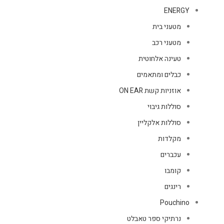
ENERGY
מטעני בית
מטעני רכב
טעינה אלחוטית
כבלים ומתאמים
אוזניות קשת ON EAR
סוללות גיבוי
סוללות אלקליין
מקלדות
עכברים
קומבו
רינגים
Pouchino
נרתיקי ספר טאבלט