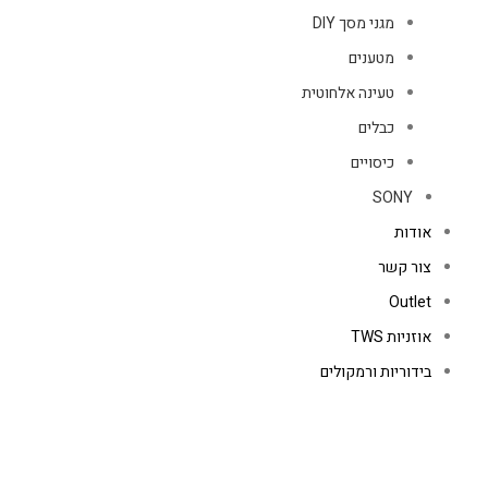
מגני מסך DIY
מטענים
טעינה אלחוטית
כבלים
כיסויים
SONY
אודות
צור קשר
Outlet
אוזניות TWS
בידוריות ורמקולים