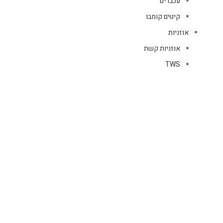
עכברים
קיטים קומבו
אוזניות
אוזניות קשת
TWS
קליפס רולר
חוטיות
בידוריות ורמקולים
זרועות ומעמדים
כבלים
HDMI
טעינה
רשת
כיסויים