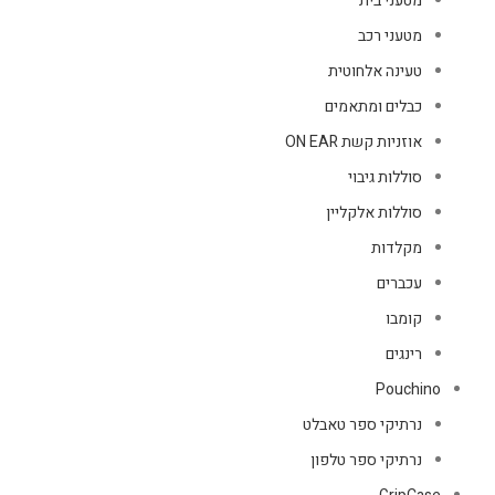
מטעני בית
מטעני רכב
טעינה אלחוטית
כבלים ומתאמים
אוזניות קשת ON EAR
סוללות גיבוי
סוללות אלקליין
מקלדות
עכברים
קומבו
רינגים
Pouchino
נרתיקי ספר טאבלט
נרתיקי ספר טלפון