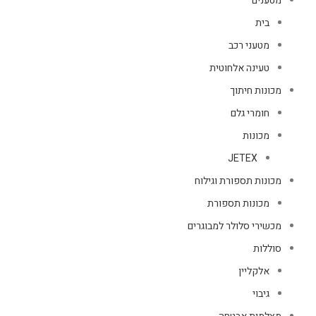
מטענים
בית
מטעני רכב
טעינה אלחוטית
מכונות חיתוך
חומרי גלם
מכונות
JETEX
מכונות תספורת וגילוח
מכונות תספורת
מכשירי סלולר למבוגרים
סוללות
אלקליין
גיבוי