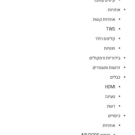
קיטים קומבו
אוזניות
אוזניות קשת
TWS
קליפס רולר
חוטיות
בידוריות ורמקולים
זרועות ומעמדים
כבלים
HDMI
טעינה
רשת
כיסויים
אוזניות