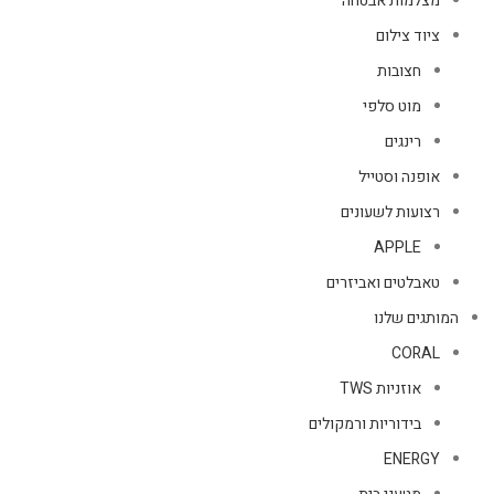
מצלמות אבטחה
ציוד צילום
חצובות
מוט סלפי
רינגים
אופנה וסטייל
רצועות לשעונים
APPLE
טאבלטים ואביזרים
המותגים שלנו
CORAL
אוזניות TWS
בידוריות ורמקולים
ENERGY