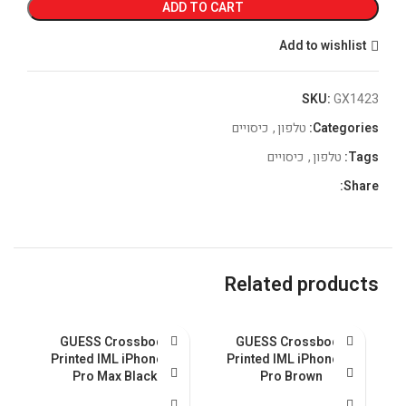
ADD TO CART
Add to wishlist
SKU:
GX1423
Categories:
טלפון
,
כיסויים
Tags:
טלפון
,
כיסויים
Share:
Related products
al
GUESS Crossbody
GUESS Crossbody
nk
Printed IML iPhone 15
Printed IML iPhone 15
Pro Max Black
Pro Brown