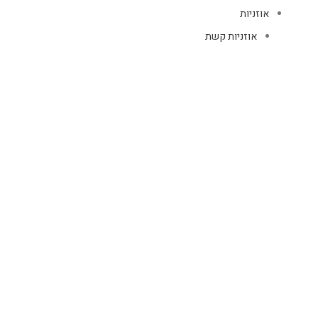
אוזניות
אוזניות קשת
TWS
קליפס רולר
חוטיות
בידוריות ורמקולים
זרועות ומעמדים
כבלים
HDMI
טעינה
רשת
כיסויים
אוזניות
כיסויי AIR PODS