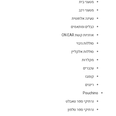
מטעני בית
מטעני רכב
טעינה אלחוטית
כבלים ומתאמים
אוזניות קשת ON EAR
סוללות גיבוי
סוללות אלקליין
מקלדות
עכברים
קומבו
רינגים
Pouchino
נרתיקי ספר טאבלט
נרתיקי ספר טלפון