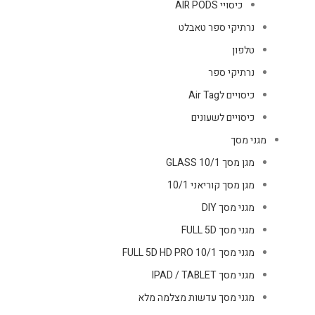
כיסויי AIR PODS
נרתיקי ספר טאבלט
טלפון
נרתיקי ספר
כיסויים לAir Tag
כיסויים לשעונים
מגני מסך
מגן מסך GLASS 10/1
מגן מסך קוריאני 10/1
מגני מסך DIY
מגני מסך FULL 5D
מגני מסך FULL 5D HD PRO 10/1
מגני מסך IPAD / TABLET
מגני מסך עדשות מצלמה מלא