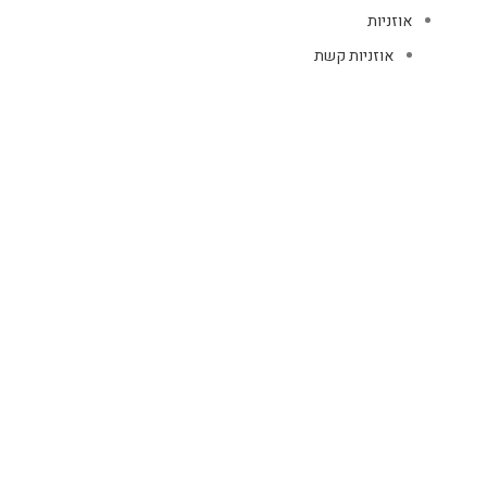
אוזניות
אוזניות קשת
TWS
קליפס רולר
חוטיות
בידוריות ורמקולים
זרועות ומעמדים
כבלים
HDMI
טעינה
רשת
כיסויים
אוזניות
כיסויי AIR PODS