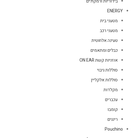
בידוריות ורמקולים
ENERGY
מטעני בית
מטעני רכב
טעינה אלחוטית
כבלים ומתאמים
אוזניות קשת ON EAR
סוללות גיבוי
סוללות אלקליין
מקלדות
עכברים
קומבו
רינגים
Pouchino