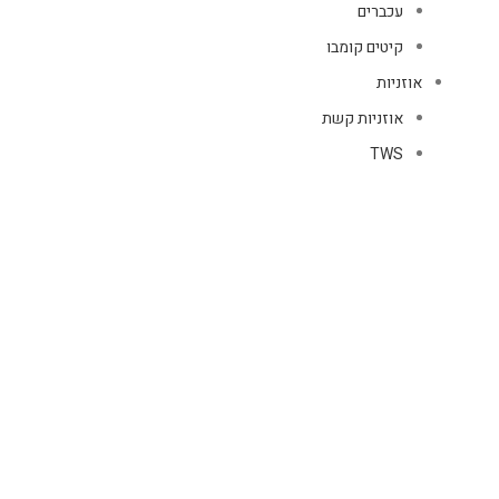
עכברים
קיטים קומבו
אוזניות
אוזניות קשת
TWS
קליפס רולר
חוטיות
בידוריות ורמקולים
זרועות ומעמדים
כבלים
HDMI
טעינה
רשת
כיסויים