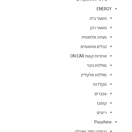
ENERGY
מטעני בית
מטעני רכב
טעינה אלחוטית
כבלים ומתאמים
אוזניות קשת ON EAR
סוללות גיבוי
סוללות אלקליין
מקלדות
עכברים
קומבו
רינגים
Pouchino
נרתיקי ספר טאבלט