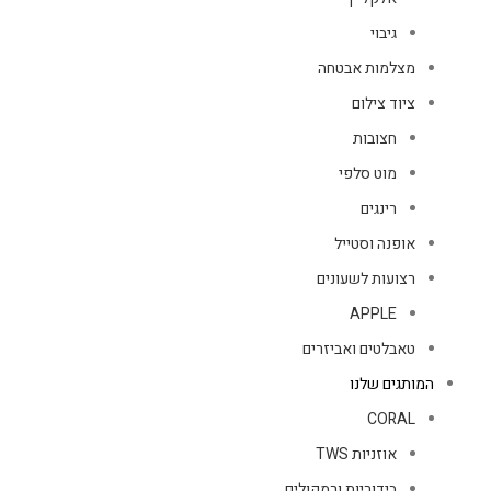
גיבוי
מצלמות אבטחה
ציוד צילום
חצובות
מוט סלפי
רינגים
אופנה וסטייל
רצועות לשעונים
APPLE
טאבלטים ואביזרים
המותגים שלנו
CORAL
אוזניות TWS
בידוריות ורמקולים