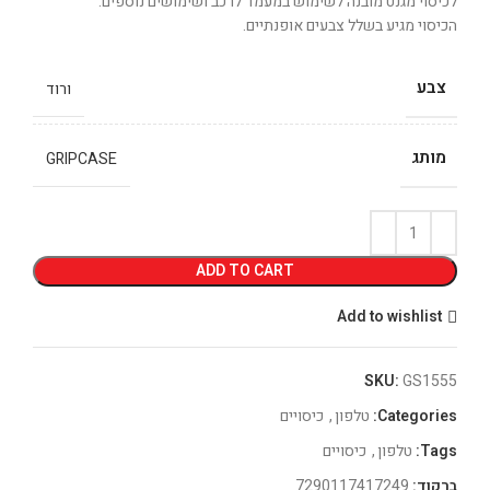
לכיסוי מגנט מובנה לשימוש במעמד לרכב ושימושים נוספים.
הכיסוי מגיע בשלל צבעים אופנתיים.
צבע
ורוד
מותג
GRIPCASE
ADD TO CART
Add to wishlist
SKU:
GS1555
Categories:
טלפון
,
כיסויים
Tags:
טלפון
,
כיסויים
ברקוד:
7290117417249