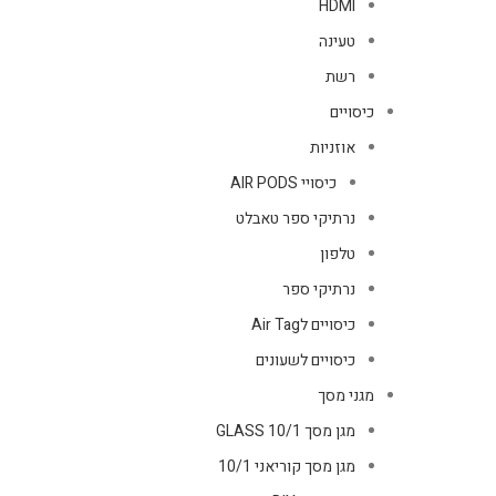
HDMI
טעינה
רשת
כיסויים
אוזניות
כיסויי AIR PODS
נרתיקי ספר טאבלט
טלפון
נרתיקי ספר
כיסויים לAir Tag
כיסויים לשעונים
מגני מסך
מגן מסך GLASS 10/1
מגן מסך קוריאני 10/1