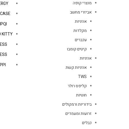
מוצרי קופה
ERGY
אביזרי מחשב
PCASE
אוזניות
IPQI
מקלדות
 KITTY
עכברים
ESS
קיטים קומבו
ESS
אוזניות
PPI
אוזניות קשת
TWS
קליפס רולר
חוטיות
בידוריות ורמקולים
זרועות ומעמדים
כבלים