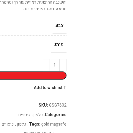
והשכבה החיצונית דמויית עור רך ונעימה ל
מגיע עם מגנט פנימי מובנה.
צבע
מותג
Add to wishlist
SKU:
GSG7602
Categories:
טלפון
,
כיסויים
gold magsafe
Tags:
,
טלפון
,
כיסויים