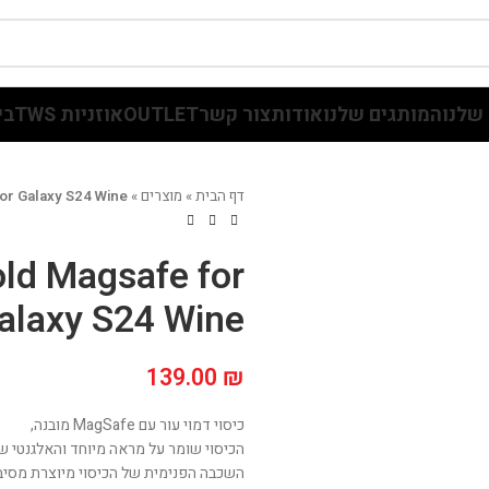
שלנו
המותגים שלנו
אודות
צור קשר
OUTLET
אוזניות TWS
בי
דף הבית
»
מוצרים
»
or Galaxy S24 Wine
old Magsafe for
alaxy S24 Wine
139.00
₪
כיסוי דמוי עור עם MagSafe מובנה,
הכיסוי שומר על מראה מיוחד והאלגנטי ש
השכבה הפנימית של הכיסוי מיוצרת מסיבי