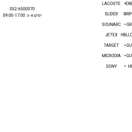
LACOSTE
EN
052-6500070
SLIDER
GRI
ימים א-ה: 09:00-17:00
SOUNARC
GR
JETEX
HELLO
TARGET
GU
MICRODIA
GU
SONY
HI