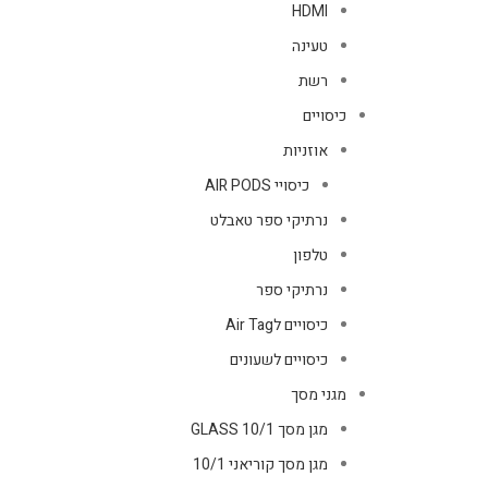
HDMI
טעינה
רשת
כיסויים
אוזניות
כיסויי AIR PODS
נרתיקי ספר טאבלט
טלפון
נרתיקי ספר
כיסויים לAir Tag
כיסויים לשעונים
מגני מסך
מגן מסך GLASS 10/1
מגן מסך קוריאני 10/1