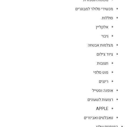
מכשירי סלולר למבוגרים
סוללות
אלקליין
גיבוי
מצלמות אבטחה
ציוד צילום
חצובות
מוט סלפי
רינגים
אופנה וסטייל
רצועות לשעונים
APPLE
טאבלטים ואביזרים
המותגים שלנו