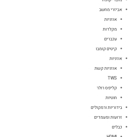
אביזרי מחשב
אוזניות
מקלדות
עכברים
קיטים קומבו
אוזניות
אוזניות קשת
TWS
קליפס רולר
חוטיות
בידוריות ורמקולים
זרועות ומעמדים
כבלים
HDMI