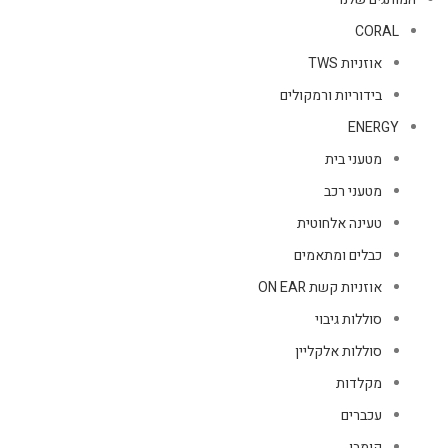
CORAL
אוזניות TWS
בידוריות ורמקולים
ENERGY
מטעני בית
מטעני רכב
טעינה אלחוטית
כבלים ומתאמים
אוזניות קשת ON EAR
סוללות גיבוי
סוללות אלקליין
מקלדות
עכברים
קומבו