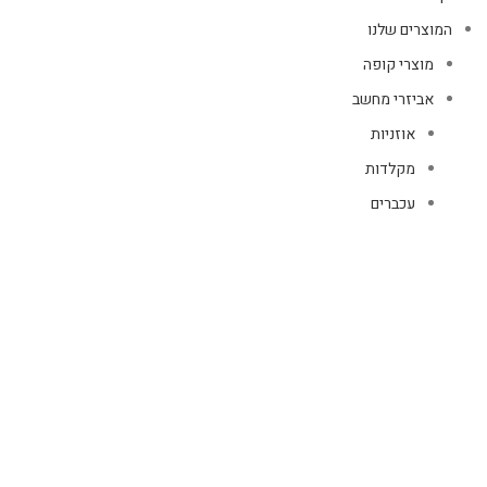
המוצרים שלנו
מוצרי קופה
אביזרי מחשב
אוזניות
מקלדות
עכברים
קיטים קומבו
אוזניות
אוזניות קשת
TWS
קליפס רולר
חוטיות
בידוריות ורמקולים
זרועות ומעמדים