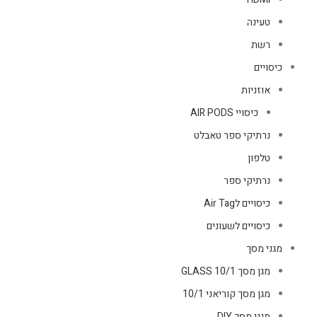
טעינה
רשת
כיסויים
אוזניות
כיסויי AIR PODS
נרתיקי ספר טאבלט
טלפון
נרתיקי ספר
כיסויים לAir Tag
כיסויים לשעונים
מגני מסך
מגן מסך GLASS 10/1
מגן מסך קוריאני 10/1
מגני מסך DIY