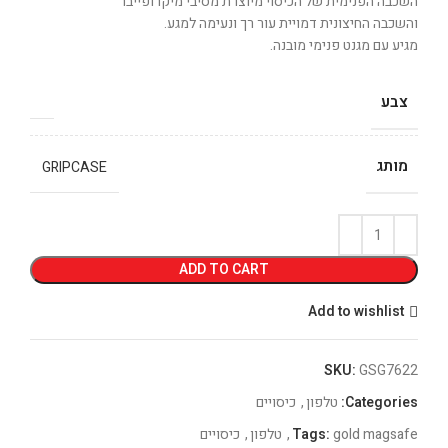
השכבה הפנימית של הכיסוי מיוצרת מסיבי מיקרופייבר
והשכבה החיצונית דמויית עור רך ונעימה למגע.
מגיע עם מגנט פנימי מובנה.
צבע
מותג
GRIPCASE
ADD TO CART
Add to wishlist
SKU:
GSG7622
Categories:
טלפון
,
כיסויים
gold magsafe
Tags:
,
טלפון
,
כיסויים