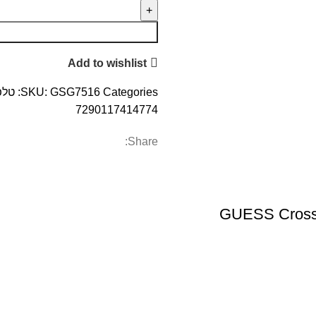
Add to wishlist
Categories:
GSG7516
SKU:
טלפ
7290117414774
Share:
GUESS Crossb