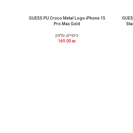
al Logo
GUESS PU Croco Metal Logo iPhone 15
GUESS
urple
Pro Max Gold
Sta
כיסויים
,
טלפון
169.00
₪