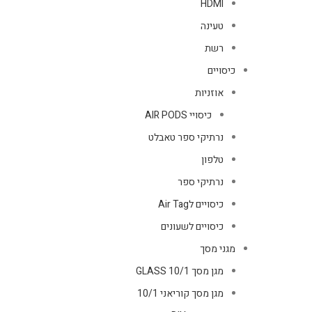
HDMI
טעינה
רשת
כיסויים
אוזניות
כיסויי AIR PODS
נרתיקי ספר טאבלט
טלפון
נרתיקי ספר
כיסויים לAir Tag
כיסויים לשעונים
מגני מסך
מגן מסך GLASS 10/1
מגן מסך קוריאני 10/1