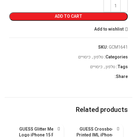
ADD TO CART
Add to wishlist
SKU:
GCM1641
Categories:
טלפון
,
כיסויים
Tags:
טלפון
,
כיסויים
Share:
Related products
GUESS Glitter Metal
GUESS Crossbody
5
Logo iPhone 15 Pro
Printed IML iPhone 15