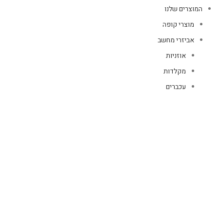
המוצרים שלנו
מוצרי קופה
אביזרי מחשב
אוזניות
מקלדות
עכברים
קיטים קומבו
אוזניות
אוזניות קשת
TWS
קליפס רולר
חוטיות
בידוריות ורמקולים
זרועות ומעמדים