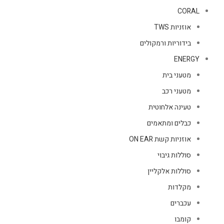
CORAL
אוזניות TWS
בידוריות ורמקולים
ENERGY
מטעני בית
מטעני רכב
טעינה אלחוטית
כבלים ומתאמים
אוזניות קשת ON EAR
סוללות גיבוי
סוללות אלקליין
מקלדות
עכברים
קומבו