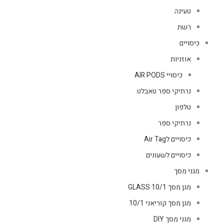
טעינה
רשת
כיסויים
אוזניות
כיסויי AIR PODS
נרתיקי ספר טאבלט
טלפון
נרתיקי ספר
כיסויים לAir Tag
כיסויים לשעונים
מגני מסך
מגן מסך GLASS 10/1
מגן מסך קוריאני 10/1
מגני מסך DIY