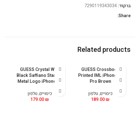
ברקוד:
7290119343034
Share:
Related products
al
GUESS Crystal With
GUESS Crossbody
nk
Black Saffiano Stand &
Printed IML iPhone 15
Metal Logo iPhone 15
Pro Brown
כיסויים
,
טלפון
כיסויים
,
טלפון
179.00
₪
189.00
₪