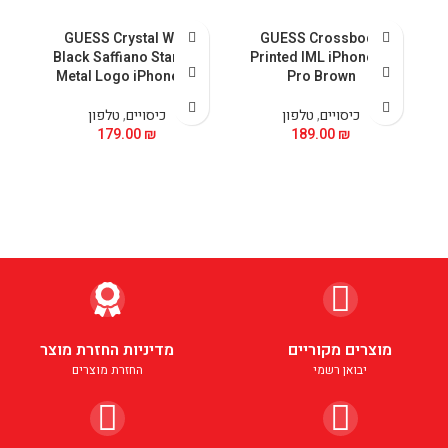
GUESS Crystal With
GUESS Crossbody
 &
Black Saffiano Stand &
Printed IML iPhone 15
5
Metal Logo iPhone 15
Pro Brown
כיסויים
,
טלפון
כיסויים
,
טלפון
179.00
₪
189.00
₪
מוצרים מקוריים
מדיניות החזרת מוצר
יבואן רשמי
החזרת מוצרים