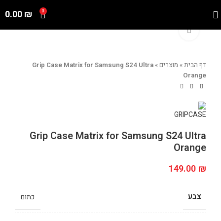
0.00
₪
0
Click to enlarge
דף הבית
»
מוצרים
»
Grip Case Matrix for Samsung S24 Ultra
Orange
Grip Case Matrix for Samsung S24 Ultra
Orange
149.00
₪
צבע
כתום