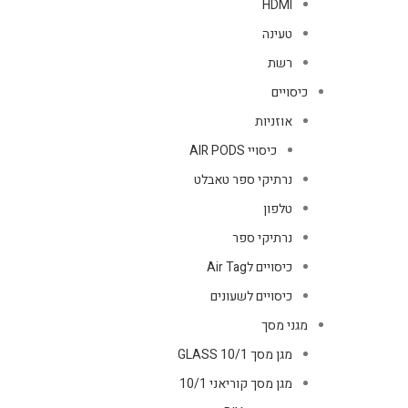
HDMI
טעינה
רשת
כיסויים
אוזניות
כיסויי AIR PODS
נרתיקי ספר טאבלט
טלפון
נרתיקי ספר
כיסויים לAir Tag
כיסויים לשעונים
מגני מסך
מגן מסך GLASS 10/1
מגן מסך קוריאני 10/1