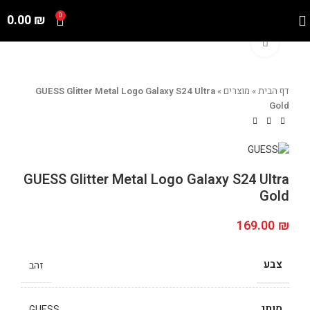
0.00
₪
0
Click to enlarge
דף הבית
»
מוצרים
»
GUESS Glitter Metal Logo Galaxy S24 Ultra
Gold
GUESS Glitter Metal Logo Galaxy S24 Ultra
Gold
169.00
₪
צבע
זהב
מותג
GUESS