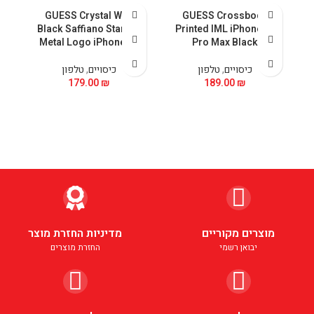
al
GUESS Crystal With
GUESS Crossbody
nk
Black Saffiano Stand &
Printed IML iPhone 15
Metal Logo iPhone 15
Pro Max Black
כיסויים
,
טלפון
כיסויים
,
טלפון
179.00
₪
189.00
₪
מוצרים מקוריים
מדיניות החזרת מוצר
יבואן רשמי
החזרת מוצרים