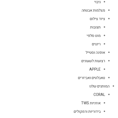
גיבוי
מצלמות אבטחה
ציוד צילום
חצובות
מוט סלפי
רינגים
אופנה וסטייל
רצועות לשעונים
APPLE
טאבלטים ואביזרים
המותגים שלנו
CORAL
אוזניות TWS
בידוריות ורמקולים