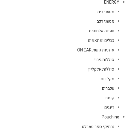
ENERGY
מטעני בית
מטעני רכב
טעינה אלחוטית
כבלים ומתאמים
אוזניות קשת ON EAR
סוללות גיבוי
סוללות אלקליין
מקלדות
עכברים
קומבו
רינגים
Pouchino
נרתיקי ספר טאבלט